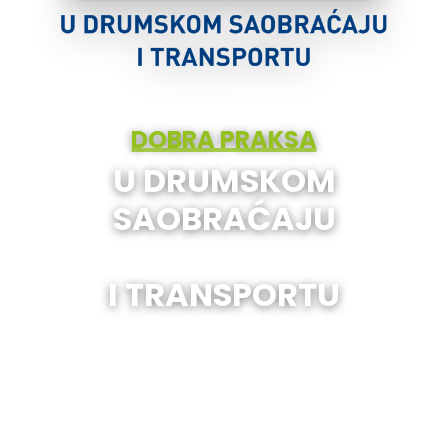
DOBRA PRAKSA
U DRUMSKOM
SAOBRAĆAJU
I TRANSPORTU
Treći naučno-stručni skup sa međunarodnim
učešćem, posvećen inovacijama i unapređenju
prakse u ključnim oblastima saobraćaja, transporta i
logistike.